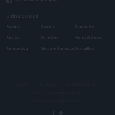
syriacollectionNapoli
Ultimi articoli
Rubino
Queen
Diamante
Rosita
Pailettes
Maria Vittoria
Romantica
Maria Antonietta
Versailles
HOME
CHI SIAMO
LAVORA CON NOI
CONTATTI E APPUNTAMENTI
COOKIE & PRIVACY POLICY