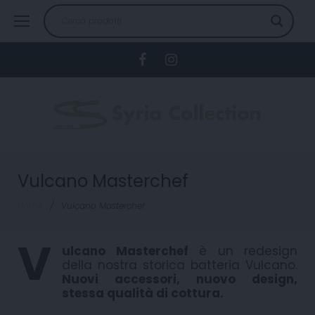
Skip
to
content
Facebook
Instagram
Vulcano Masterchef
Home
/
Vulcano Masterchef
V
ulcano Masterchef
è un redesign
della nostra storica batteria Vulcano.
Nuovi accessori, nuovo design,
stessa qualità di cottura.