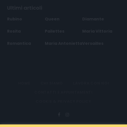
Ultimi articoli
Rubino
Queen
Diamante
Rosita
Pailettes
Maria Vittoria
Romantica
Maria Antonietta
Versailles
HOME
CHI SIAMO
LAVORA CON NOI
CONTATTI E APPUNTAMENTI
COOKIE & PRIVACY POLICY
Facebook
Instagram