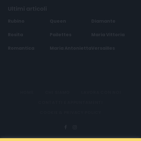
Ultimi articoli
Rubino
Queen
Diamante
Rosita
Pailettes
Maria Vittoria
Romantica
Maria Antonietta
Versailles
HOME
CHI SIAMO
LAVORA CON NOI
CONTATTI E APPUNTAMENTI
COOKIE & PRIVACY POLICY
Facebook
Instagram