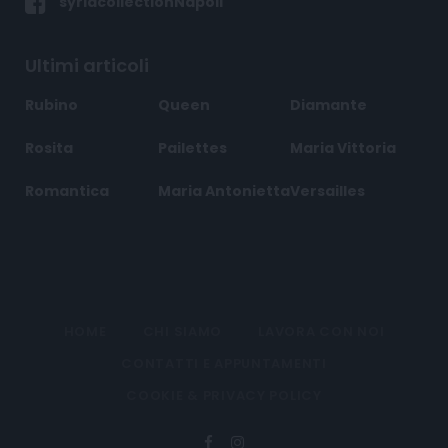
syriacollectionNapoli
Ultimi articoli
Rubino
Queen
Diamante
Rosita
Pailettes
Maria Vittoria
Romantica
Maria Antonietta
Versailles
HOME
CHI SIAMO
LAVORA CON NOI
CONTATTI E APPUNTAMENTI
COOKIE & PRIVACY POLICY