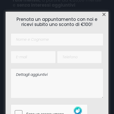
e
senza interessi aggiuntivi
×
Prenota un appuntamento con noi e
ricevi subito uno sconto di €100!
LEGGI DI PIÙ
Comodamente da casa
Ricevi una consulenza gratuita nel
rispetto delle norme COVID-19 e scegli
comodamente da casa
se, come e
quando acquistare