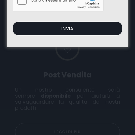
LEGGI DI PIÙ
Post Vendita
Un nostro consulente sarà
sempre
disponibile
per aiutarti a
salvaguardare la qualità dei nostri
prodotti
LEGGI DI PIÙ