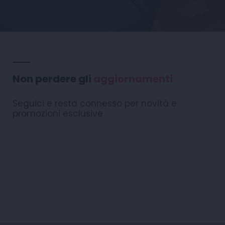
Non perdere gli
aggiornamenti
Seguici e resta connesso per novità e
promozioni esclusive
[my-instagram-feed
user_id=”17841409313818807″ skin_id=”3148″
feeds_per_page=”9″ caption_words=”25″
cache_unit=”10″ cache_duration=”minutes”
load_more=”0″ links_new_tab=”1″
show_stories=”0″ ]