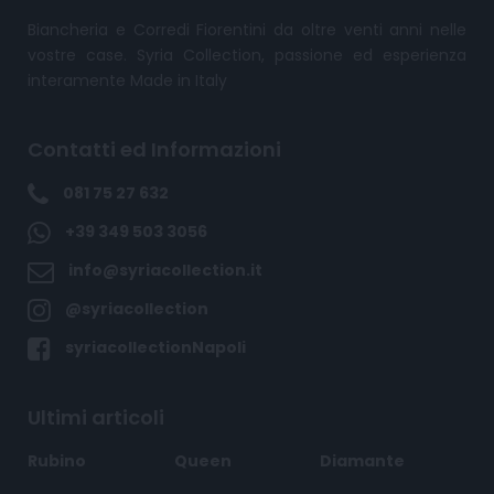
Biancheria e Corredi Fiorentini da oltre venti anni nelle
vostre case. Syria Collection, passione ed esperienza
interamente Made in Italy
Contatti ed Informazioni
081 75 27 632
+39 349 503 3056
info@syriacollection.it
@syriacollection
syriacollectionNapoli
Ultimi articoli
Rubino
Queen
Diamante