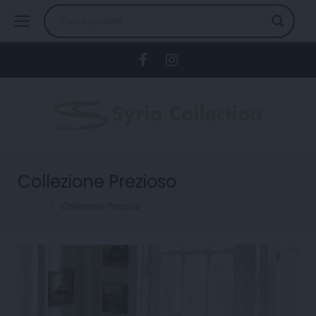
Skip
to
content
Facebook
Instagram
Collezione Prezioso
Home
/
Collezione Prezioso