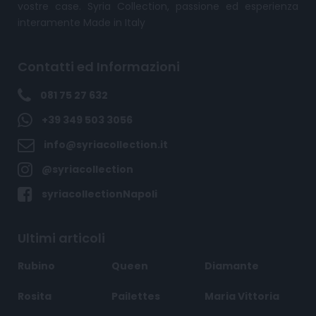
vostre case. Syria Collection, passione ed esperienza
interamente Made in Italy
Contatti ed Informazioni
081 75 27 632
+39 349 503 3056
info@syriacollection.it
@syriacollection
syriacollectionNapoli
Ultimi articoli
Rubino
Queen
Diamante
Rosita
Pailettes
Maria Vittoria