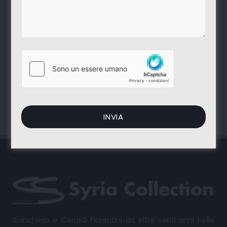
Biancheria Fiorentina e Corredi
da oltre venti
anni nelle vostre case. Syria Collection,
passione ed esperienza interamente
Made in
Italy
.
Biancheria e Corredi Fiorentini da oltre venti anni nelle