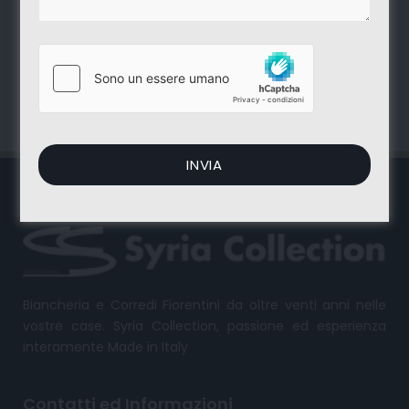
Biancheria e Corredi Fiorentini
a
Napoli
da
oltre venti anni nelle vostre case. Syria
Collection, passione ed esperienza
interamente
Made in Italy
.
Biancheria e Corredi Fiorentini da oltre venti anni nelle
vostre case. Syria Collection, passione ed esperienza
interamente Made in Italy
Contatti ed Informazioni