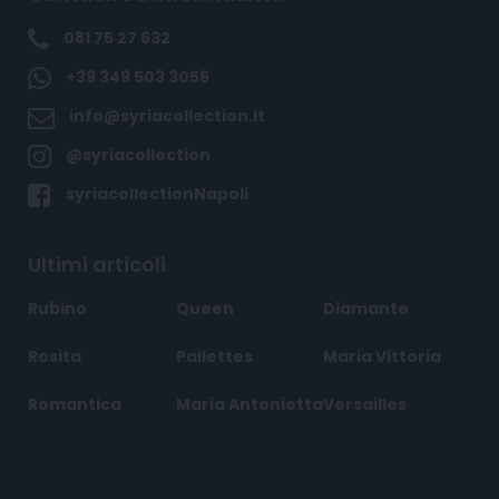
081 75 27 632
+39 349 503 3056
info@syriacollection.it
@syriacollection
syriacollectionNapoli
Ultimi articoli
Rubino
Queen
Diamante
Rosita
Pailettes
Maria Vittoria
Romantica
Maria Antonietta
Versailles