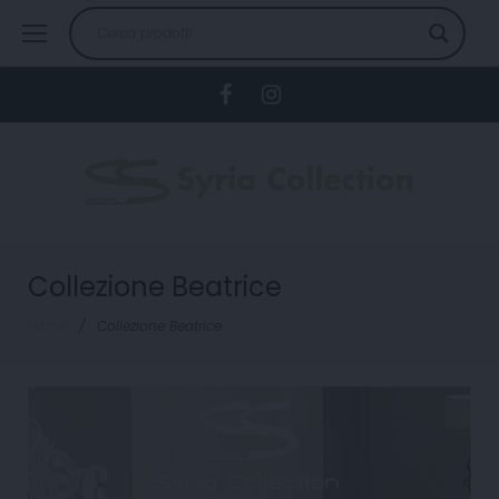
Skip
to
content
Facebook
Instagram
Collezione Beatrice
Home
/
Collezione Beatrice