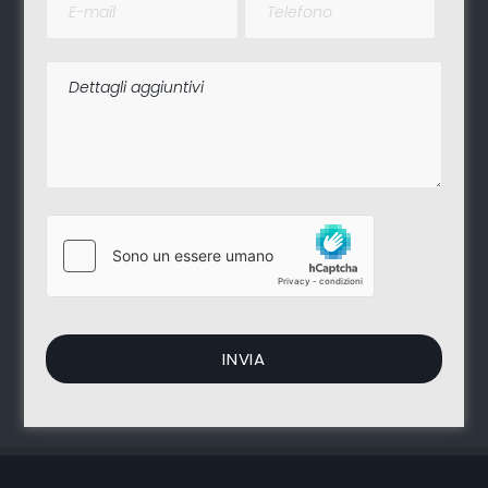
COPPIA LENZUOLA RASO
€ 760,00
mis. 270×285
TOVAGLIA X 12 IN RASO
€ 830,00
mis. 180×270
TRAPUNTINO RASO mis.
€ 1.550,00
270×270
2 CUSCINI ARREDO
€ 220,00
2 FEDERONI
€ 220,00
SET CENTRINI 3 PZ.
€ 270,00
TABLE HABILLE
€ 255,00