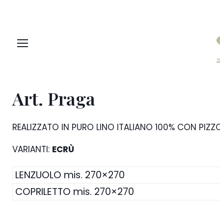
Skip
to
content
Art. Praga
REALIZZATO IN PURO LINO ITALIANO 100% CON PIZZ
VARIANTI:
ECRÙ
LENZUOLO mis. 270×270
COPRILETTO mis. 270×270