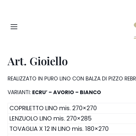
Skip
to
content
Art. Gioiello
REALIZZATO IN PURO LINO CON BALZA DI PIZZO REBR
VARIANTI:
ECRU’ – AVORIO – BIANCO
COPRILETTO LINO mis. 270×270
LENZUOLO LINO mis. 270×285
TOVAGLIA X 12 IN LINO mis. 180×270